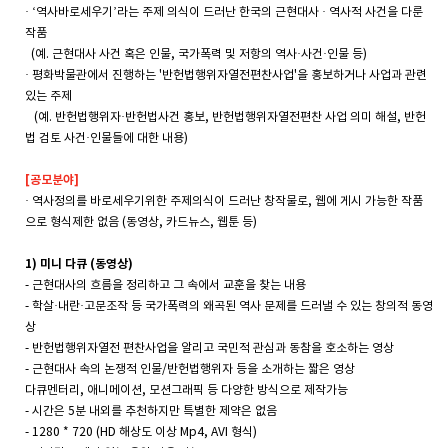
· ‘역사바로세우기’라는 주제 의식이 드러난 한국의 근현대사 · 역사적 사건을 다룬
작품
(예. 근현대사 사건 혹은 인물, 국가폭력 및 저항의 역사·사건·인물 등)
· 평화박물관에서 진행하는 '반헌법행위자열전편찬사업'을 홍보하거나 사업과 관련
있는 주제
(예. 반헌법행위자·반헌법사건 홍보, 반헌법행위자열전편찬 사업 의미 해설, 반헌
법 검토 사건·인물들에 대한 내용)
[공모분야]
· 역사정의를 바로세우기위한 주제의식이 드러난 창작물로, 웹에 게시 가능한 작품
으로 형식제한 없음 (동영상, 카드뉴스, 웹툰 등)
1) 미니 다큐 (동영상)
- 근현대사의 흐름을 정리하고 그 속에서 교훈을 찾는 내용
- 학살·내란·고문조작 등 국가폭력의 왜곡된 역사 문제를 드러낼 수 있는 창의적 동영
상
- 반헌법행위자열전 편찬사업을 알리고 국민적 관심과 동참을 호소하는 영상
- 근현대사 속의 논쟁적 인물/반헌법행위자 등을 소개하는 짧은 영상
다큐멘터리, 애니메이션, 모션그래픽 등 다양한 방식으로 제작가능
- 시간은 5분 내외를 추천하지만 특별한 제약은 없음
- 1280 * 720 (HD 해상도 이상 Mp4, AVI 형식)