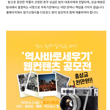
·
팀으로
응모한
작품이
선정된
경우
상금은
팀의
대표자에게
전달되며
,
상금
배분은
팀내에서
결정하는
사항으로
주최기관에서는
어떤
관여나
책임을
가지지
않습니다
.
홈페이지에서
참가신청서를
다운로드
받아
응모작과
함께
제출하여야
합니다.