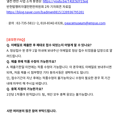
열전
편찬
사업
소개
동영상
:
https://youtu.be/T41ESUY1Sug
반헌법행위자열전편찬위원회
2
차
기자회견
자료집
https://blog.naver.com/badmen0815/220936795201
·
문의
: 02-735-5811~2, 010-8342-0328,
peacemuseum@empas.com
[공모전 FAQ]
Q.
이메일로 제출한 후 제대로 접수 되었는지 어떻게 알 수 있나요
?
A.
정상접수 된 경우
1
일 이내에 보내주신 이메일로 정상 접수 되었음을 답장으로 알
려드립니다
.
Q.
제출 후에 작품 수정이 가능한가요
?
A.
제출기한
일 이전에는 작품 수정이 가능합니다
.
이 경우에도 이메일로 보내주시면
되며
,
처음 제출 시 첨부했던 기타 동의서등은 생략하셔도 됩니다
.
단
,
접수기간이 지난 후에는 작품수정이 불가능하오니 수정이 필요한 경우 꼭 기간
내에 마무리 해 주시길 바랍니다
.
Q. 중복 지원이 가능한가요?
1인당 1작품이 원칙입니다. 팀, 개인 모두 중복 응모는 불가능합니다.
시민 여러분의 많은 참여 부탁드립니다.