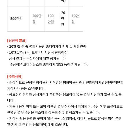
팀)
20
200만
100
10만
500만원
만
원
만원
원
원
[
당선작
발표
]
· 10
월
첫
주
중
평화박물관
홈페이지에
게재
및
개별연락
· 10
월
17
일
(
수
)
오후
4
시
시상식
진행예정
심사 결과는 수상자에게 개별 공지됩니다.
수상작은 오마이뉴스와 홈페이지/SNS 등에 게재됩니다.
[
주의사항
]
·
수상작으로
선정된
창작물의
저작권은
평화박물관과
반헌법행위자열전편찬위원회
제작자가
공동
소유합니다
.
·
공모전의
취지와
심사기준에
부합하는
응모작이
없을
경우
시상자가
없을
수
있습
니다
.
·
제출내용이
허위
또는
모방
작품일
경우
심사에서
제외되며
,
수상
이후
표절작으로
판명된
경우
수상을
취소하고
상금회수
및
법적조치될
수
있습니다
.
·
저작권
활용
동의를
구하지
않은
음원
,
삽입영상
,
이미지
등으로
발생된
법적
분쟁
발생
시
그
책임은
응모자
(
팀
)
에게
있습니다
.