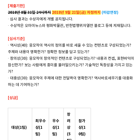
[제출기한]
2018년 8월 31일 24시까지
2018년 9월 21일(금) 자정까지
(마감연장)
· 심사 결과는 수상자에게 개별 공지됩니다.
· 수상작은 오마이뉴스와 평화박물관, 반헌법행위자열전 블로그 등에 게재됩니다.
[심사기준]
· 역사성(40): 응모작이 역사의 정의를 바로 세울 수 있는 컨텐츠로 구성되었는가?
주제와 내용이 명확한가? 정확한 정보를 담고 있는가?
· 창의성(30): 응모작이 창의적인 컨텐츠로 구성되었는가? 내용과 컨셉, 표현바익이
참신한가? 보는 사람에게 흥미를 불러일으키는가? 기술적인 독창성을 가지고 있는
가?
· 대중성(30): 응모작이 주제에 대한 전달력이 명확한가? 역사바로세우기를 대중화
하는 데 기여하는가?
[상금]
장
최우수
우수
려
참가
대상(1팀)
상(1
상(1
상
상(1
팀)
팀)
(5
0팀)