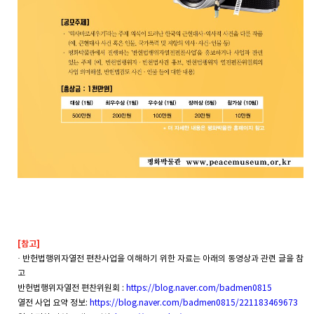
[
참고
]
·
반헌법행위자열전
편찬사업을
이해하기
위한
자료는
아래의
동영상과
관련
글을
참
고
반헌법행위자열전
편찬위원회 :
https://blog.naver.com/badmen0815
열전
사업
요약
정보
:
https://blog.naver.com/badmen0815/221183469673