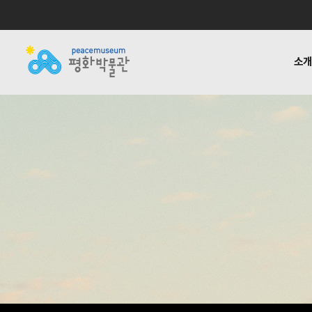
소
소개
전시
공지사항
자료실
후원하기
기타링크
걸어온 길
교육 · 연구
활동소식
재정보고
함께하는
반헌법
언론
1:1질
평화박물관
사업안내
소식
자료실
후원안내
관련사이트
소개
사업
소개
전시
걸어온 길
교육 · 연구
함께하는 사람들
반헌법행위자열전편
오시는 길
캠페인