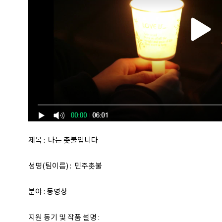
제목 : 나는 촛불입니다
성명(팀이름) : 민주촛불
분야 : 동영상
지원 동기 및 작품 설명 :