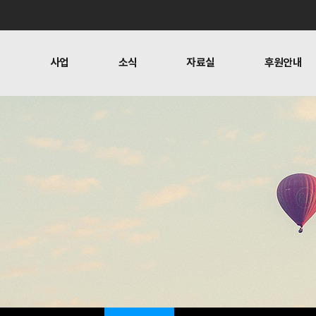
개
사업
소식
자료실
후원안내
 사람들
행위자열전편찬
보도
문
뉴스레터
오시는 길
캠페인
소식
자료실
후원안
공지사항
자료실
후원하기
활동소식
재정보고
찬
언론보도
1:1 문의
뉴스레터