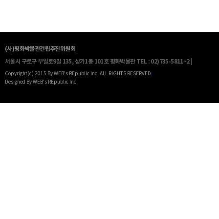
(사)평화박물관건립추진위원회
서울시 구로구 부일로9길 135, 상가1동 101호 평화박물관
TEL : 02)735-5811~2 |
Copyright(c) 2015 By WEB's REpublic Inc. ALL RIGHTS RESERVED
.
Designed By WEB's REpublic Inc.