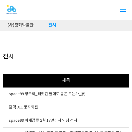
(사)평화박물관
전시
전시
제목
space99 정주하_빼앗긴 들에도 봄은 오는가_展
탈핵 311 풍자화전
space99 이재갑展 2월 17일까지 연장 전시