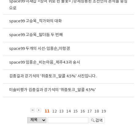
space99 이재갑 <상처 위로 핀 풀꽃> /강제징용된 조선인의 흔적을 중심
으로
space99 고승욱_작가와의 대화
space99 고승욱_말더듬 두 번째
space99 두개의 시선-임흥순,이령경
space99 임흥순_비는마음_제주4.3과 숭시
김종길과 강기석의 '취중토크_알콜 4.5%' 사진입니다.
미술비평가 김종길과 강기석의 '취중토크_알콜 4.5%'
11
12
13
14
15
16
17
18
19