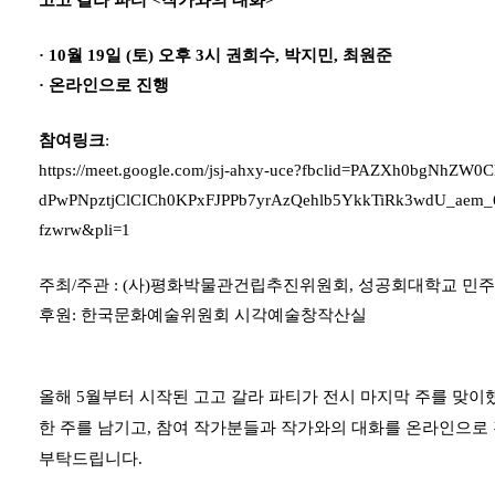
고고 갈라 파티
<작가와의 대화>
·
10월 19일 (토) 오후 3시
권희수, 박지민, 최원준
·
온라인
으로 진행
참여링크
:
https://meet.google.com/jsj-ahxy-uce?fbclid=PAZXh0bgNhZW
dPwPNpztjClCICh0KPxFJPPb7yrAzQehlb5YkkTiRk3wdU_aem
fzwrw&pli=1
주최/주관 : (사)평화박물관건립추진위원회, 성공회대학교 민
후원: 한국문화예술위원회 시각예술창작산실
올해 5월부터 시작된 고고 갈라 파티가
전시 마지막 주를 맞이
한 주를 남기고, 참여 작가분들과 작가와의 대화를 온라인으로 
부탁드립니다.