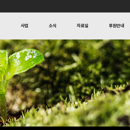
개
사업
소식
자료실
후원안내
 사람들
행위자열전편찬
보도
문
뉴스레터
오시는 길
캠페인
소식
자료실
후원안
공지사항
자료실
후원하기
활동소식
재정보고
찬
언론보도
1:1 문의
뉴스레터