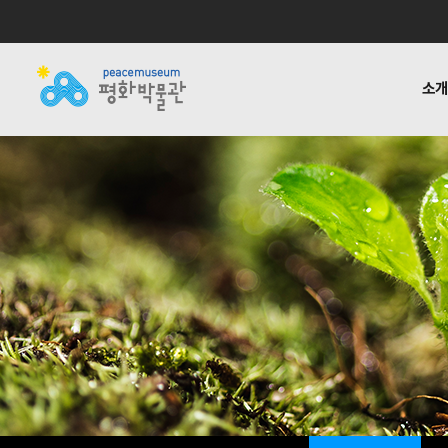
소
소개
전시
공지사항
자료실
후원하기
기타링크
걸어온 길
교육 · 연구
활동소식
재정보고
함께하는
반헌법
언론
1:1질
평화박물관
사업안내
소식
자료실
후원안내
관련사이트
소개
사업
소개
전시
걸어온 길
교육 · 연구
함께하는 사람들
반헌법행위자열전편
오시는 길
캠페인