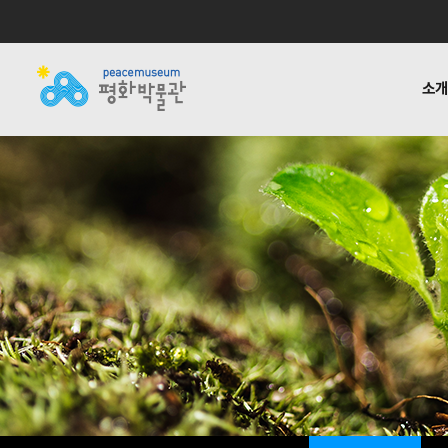
소
소개
전시
공지사항
자료실
후원하기
기타링크
걸어온 길
교육 · 연구
활동소식
재정보고
함께하는
반헌법
언론
1:1질
평화박물관
사업안내
소식
자료실
후원안내
관련사이트
소개
사업
소개
전시
걸어온 길
교육 · 연구
함께하는 사람들
반헌법행위자열전편
오시는 길
캠페인