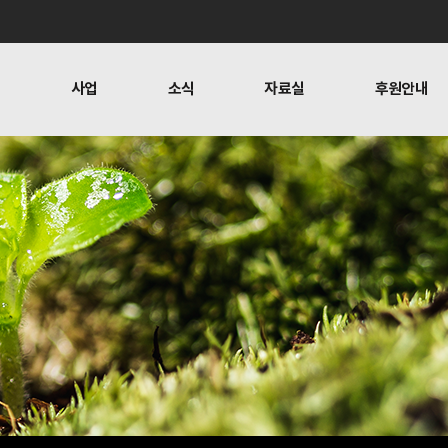
개
사업
소식
자료실
후원안내
 사람들
행위자열전편찬
보도
문
뉴스레터
오시는 길
캠페인
소식
자료실
후원안
공지사항
자료실
후원하기
활동소식
재정보고
찬
언론보도
1:1 문의
뉴스레터