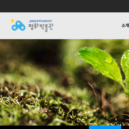
소
소개
전시
공지사항
자료실
후원하기
기타링크
걸어온 길
교육 · 연구
활동소식
재정보고
함께하는
반헌법
언론
1:1질
평화박물관
사업안내
소식
자료실
후원안내
관련사이트
소개
사업
소개
전시
걸어온 길
교육 · 연구
함께하는 사람들
반헌법행위자열전편
오시는 길
캠페인