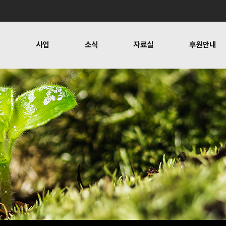
개
사업
소식
자료실
후원안내
 사람들
행위자열전편찬
보도
문
뉴스레터
오시는 길
캠페인
소식
자료실
후원안
공지사항
자료실
후원하기
활동소식
재정보고
찬
언론보도
1:1 문의
뉴스레터