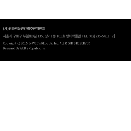
(사)평화박물관건립추진위원회
서울시 구로구 부일로9길 135, 상가1동 101호 평화박물관
TEL : 02)735-5811~2 |
Copyright(c) 2015 By WEB's REpublic Inc. ALL RIGHTS RESERVED
.
Designed By WEB's REpublic Inc.