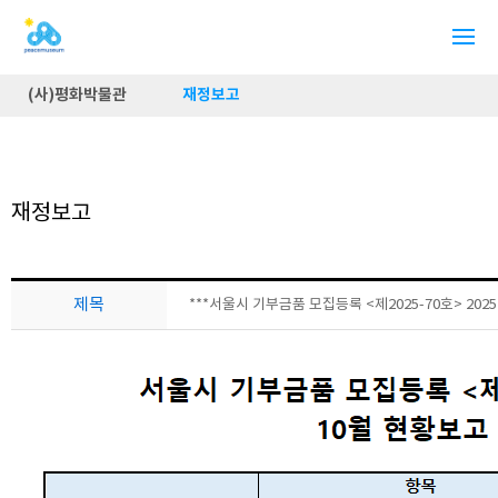
(사)평화박물관
재정보고
재정보고
제목
***서울시 기부금품 모집등록 <제2025-70호> 202