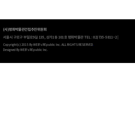
(사)평화박물관건립추진위원회
서울시 구로구 부일로9길 135, 상가1동 101호 평화박물관
TEL : 02)735-5811~2 |
Copyright(c) 2015 By WEB's REpublic Inc. ALL RIGHTS RESERVED
.
Designed By WEB's REpublic Inc.