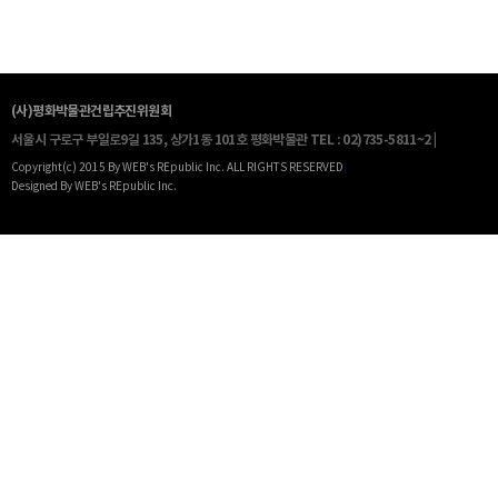
(사)평화박물관건립추진위원회
서울시 구로구 부일로9길 135, 상가1동 101호 평화박물관
TEL : 02)735-5811~2 |
Copyright(c) 2015 By WEB's REpublic Inc. ALL RIGHTS RESERVED
.
Designed By WEB's REpublic Inc.