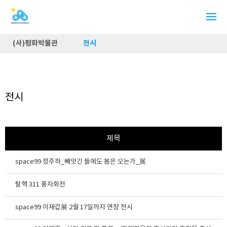
(사)평화박물관
전시
전시
제목
space99 정주하_빼앗긴 들에도 봄은 오는가_展
탈핵 311 풍자화전
space99 이재갑展 2월 17일까지 연장 전시