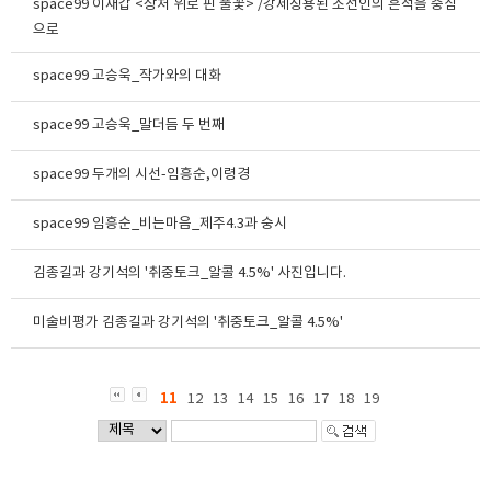
space99 이재갑 <상처 위로 핀 풀꽃> /강제징용된 조선인의 흔적을 중심
으로
space99 고승욱_작가와의 대화
space99 고승욱_말더듬 두 번째
space99 두개의 시선-임흥순,이령경
space99 임흥순_비는마음_제주4.3과 숭시
김종길과 강기석의 '취중토크_알콜 4.5%' 사진입니다.
미술비평가 김종길과 강기석의 '취중토크_알콜 4.5%'
11
12
13
14
15
16
17
18
19