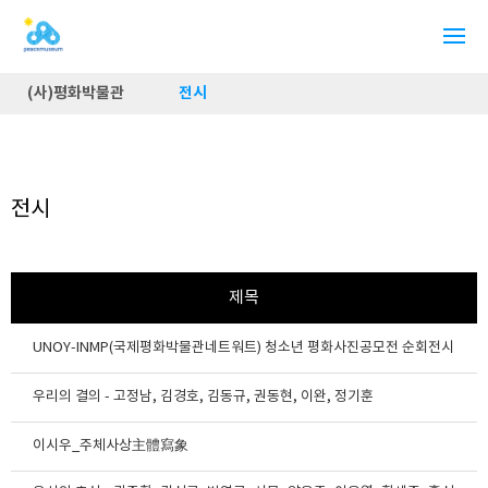
(사)평화박물관
전시
전시
제목
UNOY-INMP(국제평화박물관네트워트) 청소년 평화사진공모전 순회전시
우리의 결의 - 고정남, 김경호, 김동규, 권동현, 이완, 정기훈
이시우_주체사상主體寫象