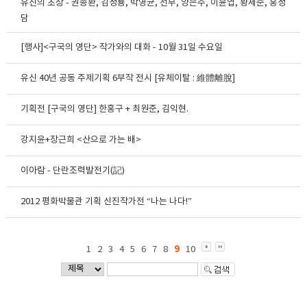
유신의 초상 - 권종환, 김성룡, 박영균, 선무, 양은주, 이윤엽, 황세준, 홍성
담
[행사]<구국의 영단> 작가와의 대화 - 10월 31일 수요일
유신 40년 공동 주제기획 6부작 전시 [유체이탈 : 維體離脫]
기획전 [구국의 영단] 한홍구 + 최원준, 김익현.
강지윤+장근희 <산으로 가는 배>
이아람 - 단란조력발전기(記)
2012 평화박물관 기획 신진작가전 “나는 나다!”
9
1
2
3
4
5
6
7
8
10