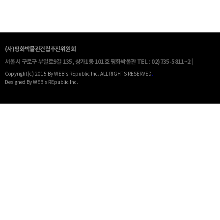
(사)평화박물관건립추진위원회
서울시 구로구 부일로9길 135, 상가1동 101호 평화박물관
TEL : 02)735-5811~2 |
Copyright(c) 2015 By WEB's REpublic Inc. ALL RIGHTS RESERVED
.
Designed By WEB's REpublic Inc.