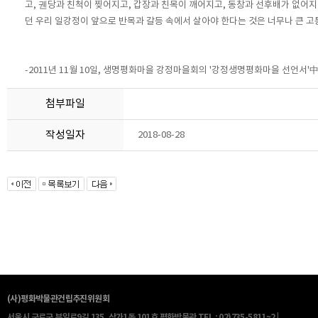
고, 궨당과 친척이 찢어지고, 갑장과 친목이 깨어지고, 동창과 선후배가 없어지면
던 우리 일강정이 앞으로 반목과 갈등 속에서 살아야 한다는 것은 너무나 큰 고
-2011년 11월 10일, 생명평화마을 강정마을회의 '강정생명평화마을 선언서'
첨부파일
작성일자
2018-08-28
(사)평화박물관건립추진위원회
서울시 구로구 부일로9길 135, 상가1동 101호 평화박물관
TEL : 02)735-5811~2 |