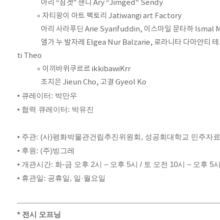
아리 “짐겟” 샌디 Ary “Jimged” Sendy
∘ 자티왕이 아트 팩토리 Jatiwangi art Factory
아리 사라푸딘 Arie Syarifuddin, 이스마일 문타하 Ismal M
엘가 누 발자레 Elgea Nur Balzarie, 로라니타 다마얀티 테오 L
ti Theo
∘ 이끼바위쿠르르 ikkibawiKrr
조지은 Jieun Cho, 고결 Gyeol Ko
• 큐레이터: 박만우
• 협력 큐레이터: 박유진
• 주관: (사)평화박물관건립추진위원회, 성공회대학교 민주자
• 후원: (주)빙그레
• 개관시간: 화-금 오후 2시 – 오후 5시 / 토 오전 10시 – 오후 5
• 휴관일: 공휴일, 일·월요일
* 전시 오프닝