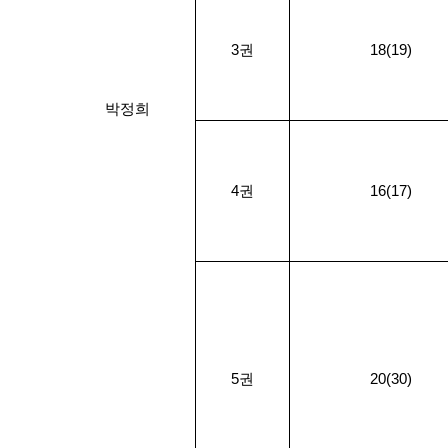
3권
18(19)
박정희
4권
16(17)
5권
20(30)