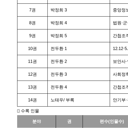
7권
박정희 3
중앙정
8권
박정희 4
법원·군
9권
박정희 5
간첩조
10권
전두환 1
12.12
11권
전두환 2
보안사·
12권
전두환 3
사회정학
13권
전두환 4
간첩조
14권
노태우/ 부록
안기부
□ 수록 인물
분야
권
편수(인물수)