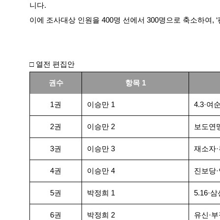
니다.
이에 조사대상 인원을 400명 선에서 300명으로 축소하여, 
□ 열전 편집안
권수
항목 1
1권
이승만 1
4.3·
2권
이승만 2
보도연
3권
이승만 3
재소자
4권
이승만 4
진보당·언
5권
박정희 1
5.16·
6권
박정희 2
유신·