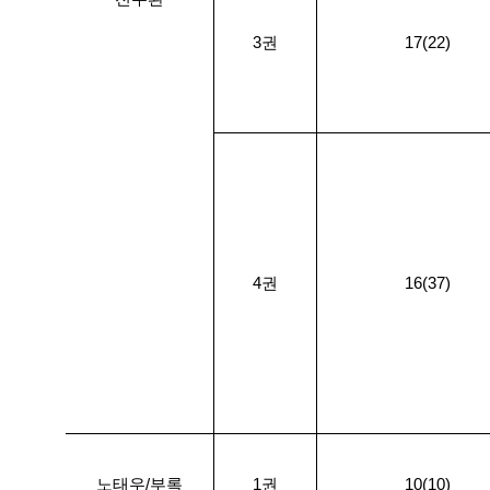
3권
17(22)
4권
16(37)
노태우/부록
1권
10(10)