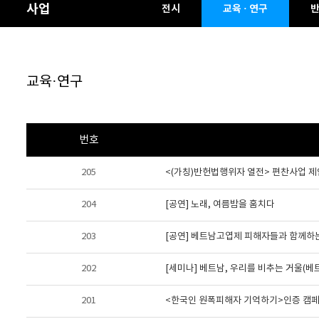
사업
전시
교육 · 연구
교육·연구
번호
205
<(가칭)반헌법행위자 열전> 편찬사업 
204
[공연] 노래, 여름밤을 훔치다
203
[공연] 베트남고엽제 피해자들과 함께하
202
[세미나] 베트남, 우리를 비추는 거울(베
201
<한국인 원폭피해자 기억하기>인증 캠