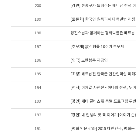
200
[강연] 한홍구가 들려주는 베트남 전쟁 
199
[토론회] 한국인 원폭피해자 특별법 제정
198
명진스님과 함께하는 평화박물관 베트남 평화기행
197
[추모제] 故김형률 10주기 추모제
196
[연극] 노란봉투 재공연
195
[초청] 베트남전 한국군 민간인학살 피
194
[전시] 이재갑 사진전 <하나의 전쟁, 두 
193
[강연] 케테 콜비츠展 특별 프로그램 두
192
[강연] 내 인생의 첫 책 이야기[이야기 손님
191
[평화 인문 강좌] 2015 대한민국, 평화는