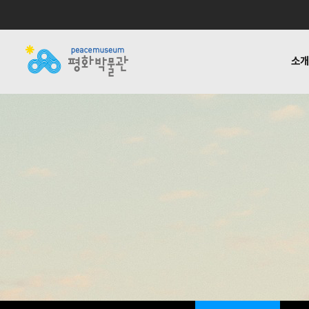
소
소개
전시
공지사항
자료실
후원하기
기타링크
걸어온 길
교육 · 연구
활동소식
재정보고
함께하는
반헌법
언론
1:1질
평화박물관
사업안내
소식
자료실
후원안내
관련사이트
소개
사업
소개
전시
걸어온 길
교육 · 연구
함께하는 사람들
반헌법행위자열전편
오시는 길
캠페인