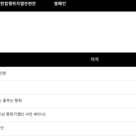
반헌법행위자열전편찬
캠페인
제목
제안문
는 춤추는 평화
트남 평화기행단 사전 세미나)
페인