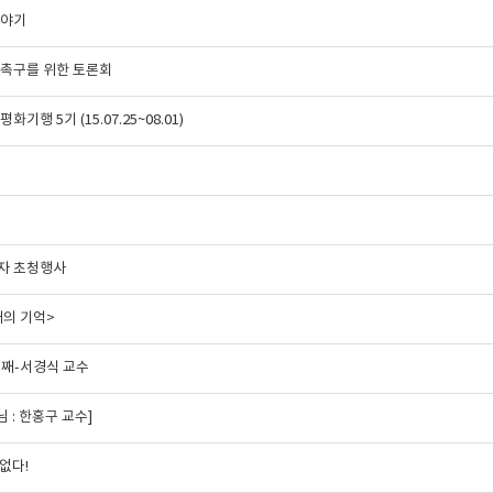
이야기
 촉구를 위한 토론회
 5기 (15.07.25~08.01)
해자 초청행사
개의 기억>
번째-서경식 교수
 : 한홍구 교수]
 없다!