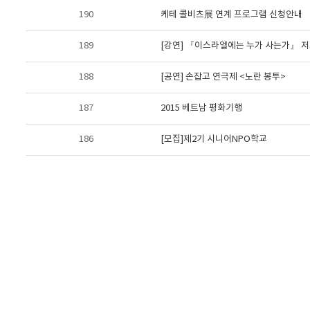
190
케테 콜비츠展 연계 프로그램 신청안내
189
[강연] 『이스라엘에는 누가 사는가』 저
188
[공연] 손잡고 연극제 <노란 봉투>
187
2015 베트남 평화기행
186
[모집]제2기 시니어NPO학교