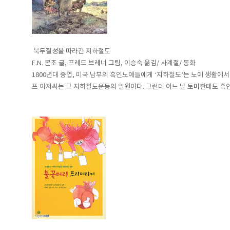
북두칠성을 따라간 지하철도
F.N. 몬조 글, 프레드 브레너 그림, 이승숙 옮김/ 사계절/ 동화
1800년대 중엽, 미국 남부의 흑인노예들에게 ‘지하철도’는 노예 생활에
프 아저씨는 그 지하철도운동의 일원이다. 그런데 어느 날 토미한테도 흑