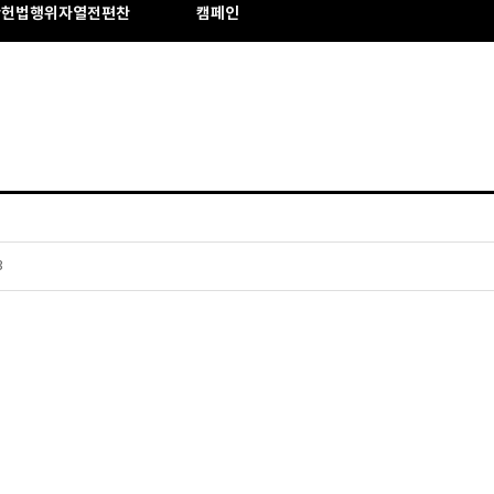
반헌법행위자열전편찬
캠페인
3