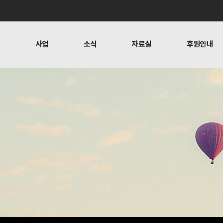
개
사업
소식
자료실
후원안내
 사람들
행위자열전편찬
보도
문
뉴스레터
오시는 길
캠페인
소식
자료실
후원안
공지사항
자료실
후원하기
활동소식
재정보고
찬
언론보도
1:1 문의
뉴스레터