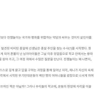
무엇보다 전쟁놀이는 국가와 평화를 위협하는 악당과 싸우는 것이지 살인자를
발견된 비비탄 총알에 선생님은 총알 주인을 찾는 수사(?)를 시작했다. 뭔
시게 되어 혼쭐이 난 남자아이들은 그날 이후 앙갚음으로 학교 안에서는 왕따
 찾아 가고, 그 여정 위에서 수많은 질문을 만난다. 전쟁놀이는 왜 나쁜지,
스스로 깊게 묻고 답을 구하는 과정을 통해 일어난 자각, 제니가 자신의 숙제
들의 자각에서 시작된 무기반대운동이 백만 명의 어머니들을 광장으로 나서게 하며
 쓰여진 책은 아닐까? 그러나 우리들의 학교에, 운동의 현장에 자각을 이끌