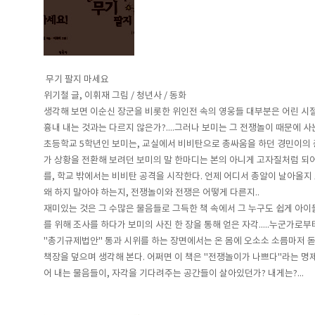
무기 팔지 마세요
위기철 글, 이휘재 그림 / 청년사 / 동화
생각해 보면 이순신 장군을 비롯한 위인전 속의 영웅들 대부분은 어린 시
흉내 내는 것과는 다르지 않은가?....그러나 보미는 그 전쟁놀이 때문에 사
초등학교 5학년인 보미는, 교실에서 비비탄으로 총싸움을 하던 경민이의 총
가 상황을 전환해 보려던 보미의 말 한마디는 본의 아니게 고자질처럼 되
를, 학교 밖에서는 비비탄 공격을 시작한다. 언제 어디서 총알이 날아올지 
왜 하지 말아야 하는지, 전쟁놀이와 전쟁은 어떻게 다른지..
재미있는 것은 그 수많은 물음들로 그득한 책 속에서 그 누구도 쉽게 아이
를 위해 조사를 하다가 보미의 사진 한 장을 통해 얻은 자각.....누군가
"총기규제법안" 통과 시위를 하는 장면에서는 온 몸에 오소소 소름마저 돋
책장을 덮으며 생각해 본다. 어쩌면 이 책은 "전쟁놀이가 나쁘다"라는 명
어 내는 물음들이, 자각을 기다려주는 공간들이 살아있던가? 내게는?...