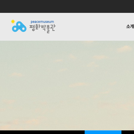
소
소개
전시
공지사항
자료실
후원하기
기타링크
걸어온 길
교육 · 연구
활동소식
재정보고
함께하는
반헌법
언론
1:1질
평화박물관
사업안내
소식
자료실
후원안내
관련사이트
소개
사업
소개
전시
걸어온 길
교육 · 연구
함께하는 사람들
반헌법행위자열전편
오시는 길
캠페인