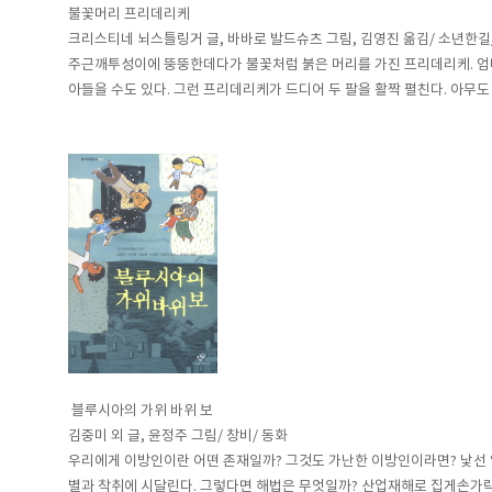
불꽃머리 프리데리케
크리스티네 뇌스틀링거 글, 바바로 발드슈츠 그림, 김영진 옮김/ 소년한길
주근깨투성이에 뚱뚱한데다가 불꽃처럼 붉은 머리를 가진 프리데리케. 엄마
아들을 수도 있다. 그런 프리데리케가 드디어 두 팔을 활짝 펼친다. 아무도
블루시아의 가위 바위 보
김중미 외 글, 윤정주 그림/ 창비/ 동화
우리에게 이방인이란 어떤 존재일까? 그것도 가난한 이방인이라면? 낯선 얼
별과 착취에 시달린다. 그렇다면 해법은 무엇일까? 산업재해로 집게손가락을