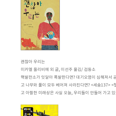
괜찮아 우리는
미카엘 올리비에 외 글, 이선주 옮김/ 검둥소
핵발전소가 잇달아 폭발한다면? 대기오염이 심해져서 공
고 나무와 풀이 모두 베어져 사라진다면? <세슘137> 
고 아찔한 미래상은 사실 오늘, 우리들이 만들어 가고 있