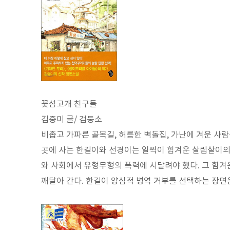
꽃섬고개 친구들
김중미 글/ 검둥소
비좁고 가파른 골목길, 허름한 벽돌집, 가난에 겨운 사
곳에 사는 한길이와 선경이는 일찍이 힘겨운 살림살이의 
와 사회에서 유형무형의 폭력에 시달려야 했다. 그 힘겨
깨달아 간다. 한길이 양심적 병역 거부를 선택하는 장면