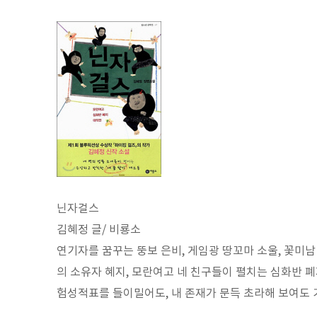
닌자걸스
김혜정 글/ 비룡소
연기자를 꿈꾸는 뚱보 은비, 게임광 땅꼬마 소울, 꽃미남
의 소유자 혜지, 모란여고 네 친구들이 펼치는 심화반 폐
험성적표를 들이밀어도, 내 존재가 문득 초라해 보여도 