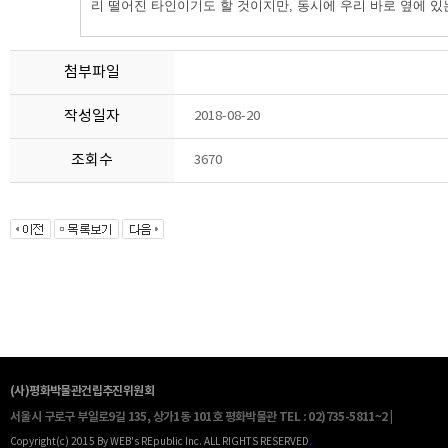
리 떨어진 타인이기도 할 것이지만, 동시에 우리 바로 옆에 있
첨부파일
작성일자
2018-08-20
조회수
3670
(사)평화박물관건립추진위원회
서울시 구로구 부일로9길 135, 상가1동 101호 평화박물관
TEL : 02)735-5811~2 |
Copyright(c) 2015 By WEB's REpublic Inc. ALL RIGHTS RESERVED
.