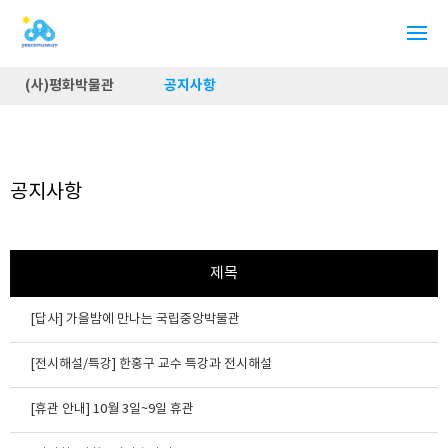
(사)평화박물관
공지사항
공지사항
제목
[답사] 가을밤에 만나는 국립중앙박물관
[전시해설/특강] 한홍구 교수 특강과 전시해설
[휴관 안내] 10월 3일~9일 휴관