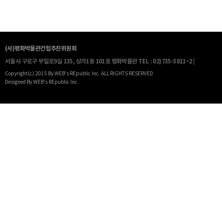
(사)평화박물관건립추진위원회
서울시 구로구 부일로9길 135, 상가1동 101호 평화박물관
TEL : 02)735-5811~2 |
Copyright(c) 2015 By WEB's REpublic Inc. ALL RIGHTS RESERVED
.
Designed By WEB's REpublic Inc.