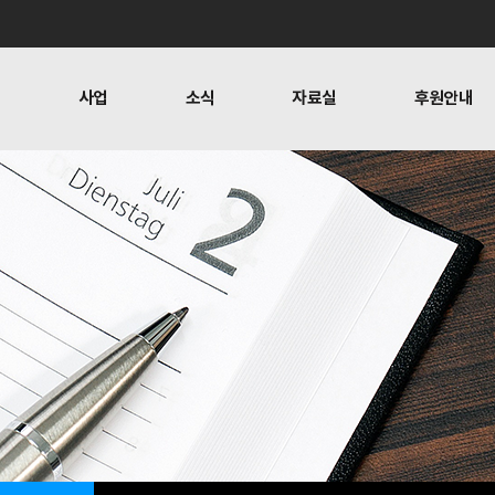
개
사업
소식
자료실
후원안내
 사람들
행위자열전편찬
보도
문
뉴스레터
오시는 길
캠페인
소식
자료실
후원안
공지사항
자료실
후원하기
활동소식
재정보고
찬
언론보도
1:1 문의
뉴스레터