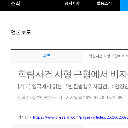
소식
공지사항
활동소식
언론보도
제목
학림사건 사형 구형에서 비자
학림사건 사형 구형에서 비자금
[기고] 영국에서 읽는 『반헌법행위자열전』: 안강민
김성수 <함석헌 평전> 저자
|
기사입력 2026.05.20. 15:40:05
기사링크:
https://www.pressian.com/pages/articles/2026052007