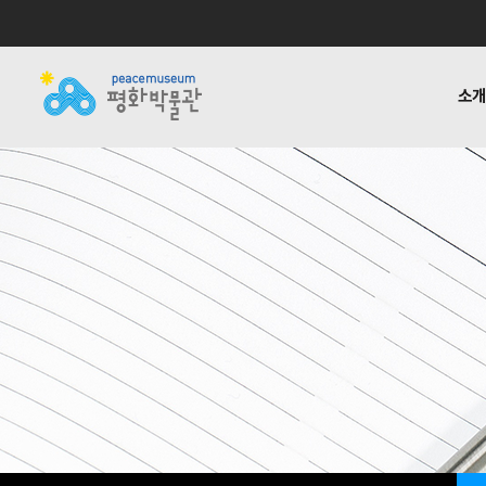
소
소개
전시
공지사항
자료실
후원하기
기타링크
걸어온 길
교육 · 연구
활동소식
재정보고
함께하는
반헌법
언론
1:1질
평화박물관
사업안내
소식
자료실
후원안내
관련사이트
소개
사업
소개
전시
걸어온 길
교육 · 연구
함께하는 사람들
반헌법행위자열전편
오시는 길
캠페인