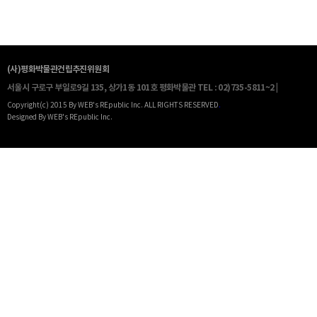
(사)평화박물관건립추진위원회
서울시 구로구 부일로9길 135, 상가1동 101호 평화박물관
TEL : 02)735-5811~2 |
Copyright(c) 2015 By WEB's REpublic Inc. ALL RIGHTS RESERVED
.
Designed By WEB's REpublic Inc.