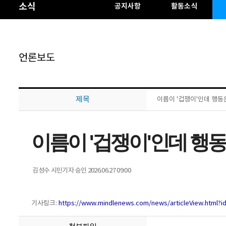
소식
공지사항
활동소식
언론보도
제목
이름이 '겁쟁이'인데 행동은
이름이 '겁쟁이'인데 행
김성수 시민기자
승인 2026.06.27 09:00
기사링크:
https://www.mindlenews.com/news/articleView.html?i