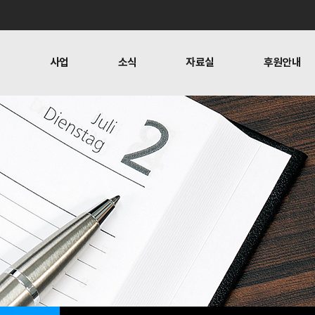
개
사업
소식
자료실
후원안내
 사람들
행위자열전편찬
보도
문
뉴스레터
오시는 길
캠페인
소식
자료실
후원안
공지사항
자료실
후원하기
활동소식
재정보고
찬
언론보도
1:1 문의
뉴스레터