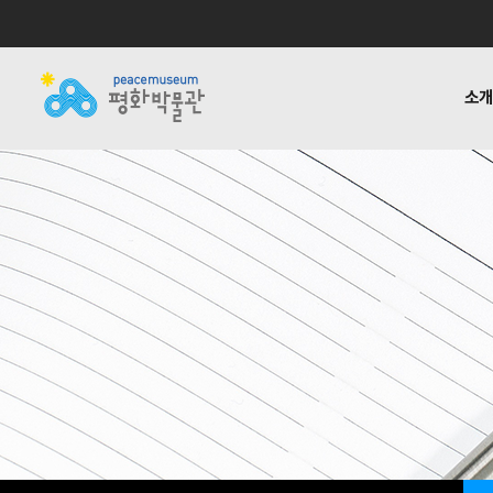
소
소개
전시
공지사항
자료실
후원하기
기타링크
걸어온 길
교육 · 연구
활동소식
재정보고
함께하는
반헌법
언론
1:1질
평화박물관
사업안내
소식
자료실
후원안내
관련사이트
소개
사업
소개
전시
걸어온 길
교육 · 연구
함께하는 사람들
반헌법행위자열전편
오시는 길
캠페인