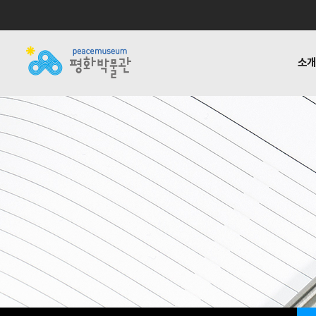
소
소개
전시
공지사항
자료실
후원하기
기타링크
걸어온 길
교육 · 연구
활동소식
재정보고
함께하는
반헌법
언론
1:1질
평화박물관
사업안내
소식
자료실
후원안내
관련사이트
소개
사업
소개
전시
걸어온 길
교육 · 연구
함께하는 사람들
반헌법행위자열전편
오시는 길
캠페인