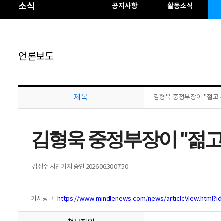
소식
공지사항
활동소식
언론보도
제목
김형욱 중정부장이 "젊고 유
김형욱 중정부장이 "젊고
김성수 시민기자
승인 2026.06.30 07:50
기사링크:
https://www.mindlenews.com/news/articleView.html?i