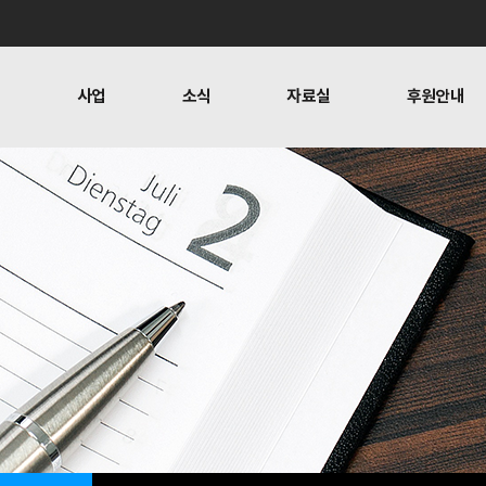
개
사업
소식
자료실
후원안내
 사람들
행위자열전편찬
보도
문
뉴스레터
오시는 길
캠페인
소식
자료실
후원안
공지사항
자료실
후원하기
활동소식
재정보고
찬
언론보도
1:1 문의
뉴스레터