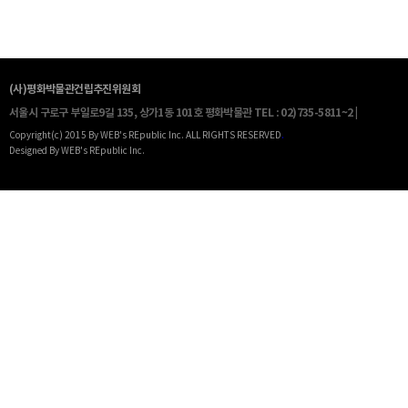
(사)평화박물관건립추진위원회
서울시 구로구 부일로9길 135, 상가1동 101호 평화박물관
TEL : 02)735-5811~2 |
Copyright(c) 2015 By WEB's REpublic Inc. ALL RIGHTS RESERVED
.
Designed By WEB's REpublic Inc.