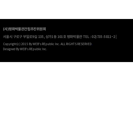
(사)평화박물관건립추진위원회
서울시 구로구 부일로9길 135, 상가1동 101호 평화박물관
TEL : 02)735-5811~2 |
Copyright(c) 2015 By WEB's REpublic Inc. ALL RIGHTS RESERVED
.
Designed By WEB's REpublic Inc.