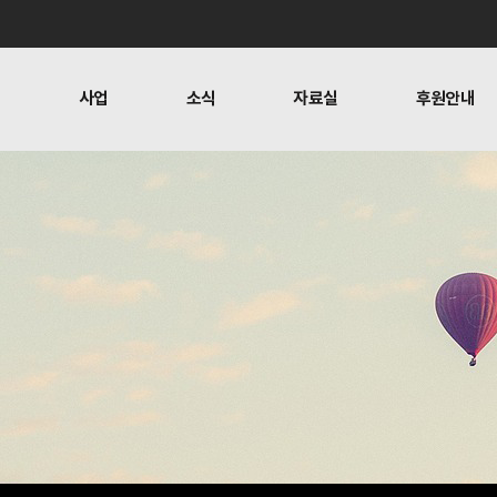
개
사업
소식
자료실
후원안내
 사람들
행위자열전편찬
보도
문
뉴스레터
오시는 길
캠페인
소식
자료실
후원안
공지사항
자료실
후원하기
활동소식
재정보고
찬
언론보도
1:1 문의
뉴스레터