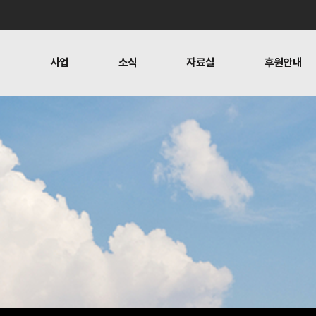
개
사업
소식
자료실
후원안내
 사람들
행위자열전편찬
보도
문
뉴스레터
오시는 길
캠페인
소식
자료실
후원안
공지사항
자료실
후원하기
활동소식
재정보고
찬
언론보도
1:1 문의
뉴스레터