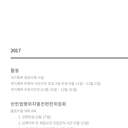
2017
활동
국가폭력 영상기록 사업
국가폭력 피해자 사진치유 프로그램 운영 (5월 11일 ~ 12월 1일)
국가폭력 치유사진전 (12월 25일 ~ 12월 31일)
반헌법행위자열전편찬위원회
콜로키움 개최 8회
1. 언론탄압 (3월 27일)
2. 납북어부 및 재일교포 간첩조작 사건 (5월 22일)