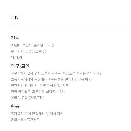
2021
전시
80년대 목판화: 손기환·이기정
무색사회: 중앙정보부 60
뒤.따.라.
연구·교육
고문피해자 2세 구술 소책자 <고문, 지금도 계속되는 기억> 출간
초등학교에서의 근현대사교육을 통한 민주시민교육 방향
인권탐방 안내책자 ‘마포 이야기 길’ 제작
전국 국가폭력 고문피해 실태조사 2차
온라인 교육 (한홍구TV)
활동
국가폭력 피해 진실규명 및 재심 지원
만화 <홀> 북콘서트