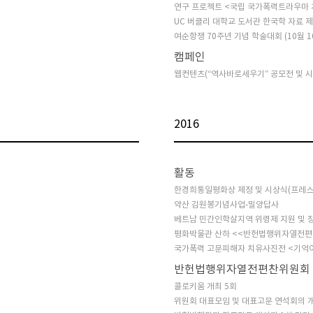
연구 프로젝트 <국립 국가폭력트라우마 
UC 버클리 대학교 도서관 한국학 자료 
여순항쟁 70주년 기념 학술대회 (10월 1
캠페인
웹컨텐츠(“역사바로세우기” 공모전 및 시상
2016
활동
한경희통일평화상 제정 및 시상식(프레스
약산 김원봉기념사업-밀양답사
베트남 민간인학살지역 위령제 지원 및 
평화박물관 산하 <<반헌법행위자열전편
국가폭력 고문피해자 치유사진전 <기억
반헌법행위자열전편찬위원회
콜로키움 개최 5회
위원회 대표모임 및 대표고문 연석회의 