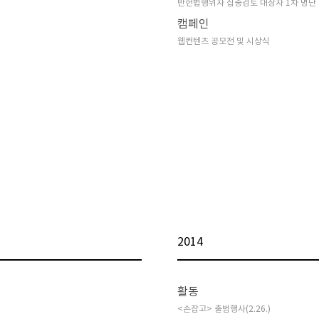
반헌법행위자 집중검토 대상자 1차 명단
캠페인
웹컨텐츠 공모전 및 시상식
2014
활동
<손잡고> 출범행사(2.26.)