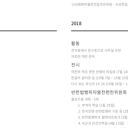
‘(사)평화박물관건립추진위원 - 수상한집
2018
활동
견지동에서 온수동으로 사무실 이전
자료관 개관 준비
전시
여전히 찍지 못한 전쟁의 마침표 (7월 24일
한글이 걸어온 길 (10월 3일 ~ 10월 23
다시 보는 유신과 10·26 (10월 26일 ~ 1
반헌법행위자열전편찬위원회
콜로키움 개최 - 5회
1. 부역자 학살 (1월 29일)
2. 한국전쟁·반헌법행위 기준 등 (2월
3. 반헌법행위자 혈연네트워크 (3월 
4. 숙군과 민간인학살 (4월 13일)