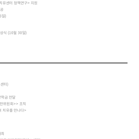
치유센터 정책연구> 지원
제공
6일)
식 (10월 30일)
센터)
장학금 전달
찬위원회>> 조직
이 치유를 만나다>
개최