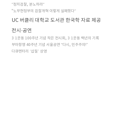
“정치검찰, 분노하라“
"노무현정부의 검찰개혁 이렇게 실패했다“
UC 버클리 대학교 도서관 한국학 자료 제공
전시·공연
3·1운동 100주년 기념 작은 전시회, 3·1운동 백년의 기록
부마항쟁 40주년 기념 서울공연 “다시, 민주주의!”
다큐멘터리 ‘삽질’ 상영