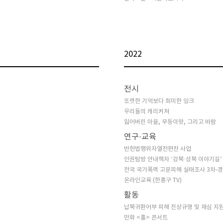
2022
전시
또렷한 기억보다 희미한 잉크
우리들의 캐리커쳐
잃어버린 마을, 무등이왓, 그리고 바람
연구·교육
반헌법행위자열전편찬 사업
인권탐방 안내책자 ‘강북·성북 이야기길’
전국 국가폭력 고문피해 실태조사 3차-
온라인교육 (한홍구 TV)
활동
납북귀환어부 피해 진상규명 및 재심 지
만화 <홀> 콘서트