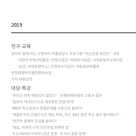
2019
연구·교육
강의와 함께 하는 근현대사 박물관답사 프로그램 “아는만큼 보인다” - 8회
대한민국역사박물관/ 전쟁기념관/ 박정희기념관/ 서대문형무소역사관
남산/ 서대문형무소/ 근현대사기념관/ 국립중앙박물관
반헌법행위자열전편찬사업
기타 대중강연
대담·특강
“우리는 아직 해방되지 않았다” - 원폭피해자들의 고통과 절규
“일본의 역사인식으로 재조명한 한일 관계“
“MB의 독도방문이 한일관계를 수렁으로 몰았다“
“재일한국인 간첩단사건 재심 무죄, 지난 44년 동안 무슨 일이 벌어졌나?“
“위안부 문제의 진실을 말하다“
“재심, 치유의 시작 인간존엄 회복의 길“
“9.11테러와 미국의 18년 전쟁 · 미국의 중동 정책“