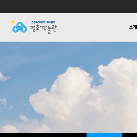
소
소개
전시
공지사항
자료실
후원하기
기타링크
걸어온 길
교육 · 연구
활동소식
재정보고
함께하는
반헌법
언론
1:1질
평화박물관
사업안내
소식
자료실
후원안내
관련사이트
소개
사업
소개
전시
걸어온 길
교육 · 연구
함께하는 사람들
반헌법행위자열전편
오시는 길
캠페인