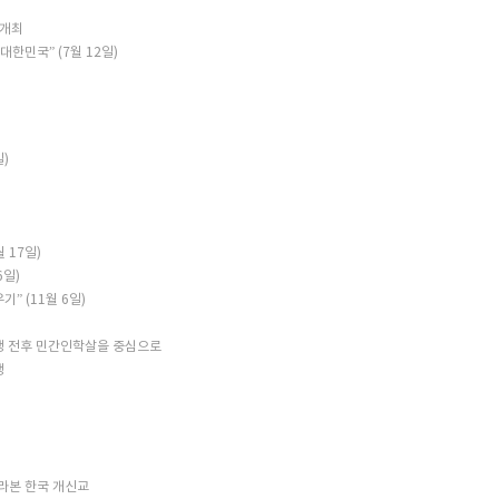
 개최
한민국” (7월 12일)
)
)
 17일)
6일)
 (11월 6일)
쟁 전후 민간인학살을 중심으로
쟁
라본 한국 개신교