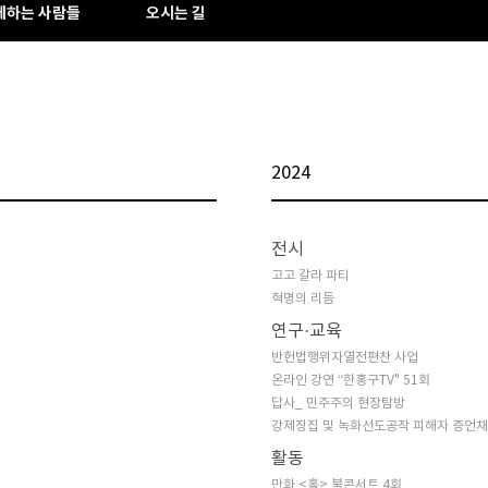
께하는 사람들
오시는 길
2024
전시
고고 갈라 파티
혁명의 리듬
연구·교육
반헌법행위자열전편찬 사업
온라인 강연 “한홍구TV" 51회
답사_ 민주주의 현장탐방
강제징집 및 녹화선도공작 피해자 증언
활동
만화 <홀> 북콘서트 4회