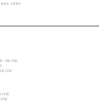
 광보네’ 교류협약
 ~ 8월 14일)
일)
1월 23일)
 19일)
26일)