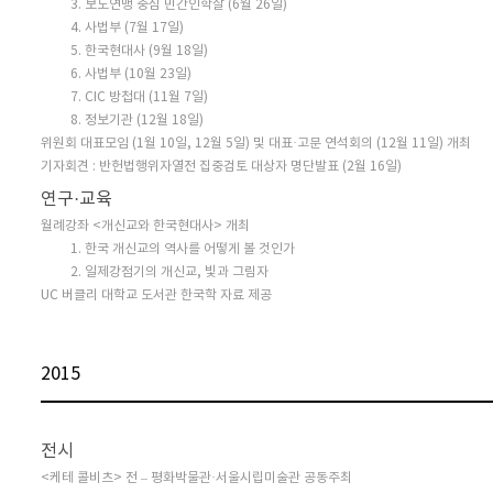
3. 보도연맹 중심 민간인학살 (6월 26일)
4. 사법부 (7월 17일)
5. 한국현대사 (9월 18일)
6. 사법부 (10월 23일)
7. CIC 방첩대 (11월 7일)
8. 정보기관 (12월 18일)
위원회 대표모임 (1월 10일, 12월 5일) 및 대표·고문 연석회의 (12월 11일) 개최
기자회견 : 반헌법행위자열전 집중검토 대상자 명단발표 (2월 16일)
연구·교육
월례강좌 <개신교와 한국현대사> 개최
1. 한국 개신교의 역사를 어떻게 볼 것인가
2. 일제강점기의 개신교, 빛과 그림자
UC 버클리 대학교 도서관 한국학 자료 제공
2015
전시
<케테 콜비츠> 전 – 평화박물관·서울시립미술관 공동주최