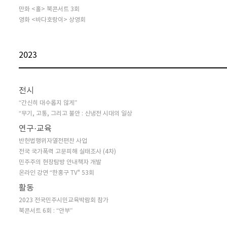
만화 <홀> 북콘서트 3회
영화 <바다호랑이> 상영회
2023
전시
“간신히 대수롭지 않게”
“무기, 고통, 그리고 불안 : 신냉전 시대의 일상
연구·교육
반헌법행위자열전편찬 사업
전국 국가폭력 고문피해 실태조사 (4차)
민주주의 현장탐방 안내책자 개발
온라인 강연 “한홍구 TV" 53회
활동
2023 전국민주시민교육박람회 참가
북콘서트 6회 : “안부”