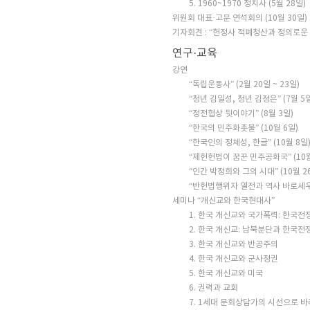
5. 1960~1970 정치사 (5월 28일)
위원회 대표·고문 연석회의 (10월 30일)
기자회견 : “헌정사 적폐청산과 정의로운 대
연구·교육
강연
“독립운동사” (2월 20일 ~ 23일)
“청년 김일성, 청년 김정은” (7월 5일
“정전협상 뒷이야기” (8월 3일)
“한국의 민주화촛불” (10월 6일)
“한국인의 정체성, 한글” (10월 8일
“제헌헌법이 꿈꾼 민주공화국” (10월
“인간 박정희와 그의 시대” (10월 2
“반헌법행위자 열전과 역사 바로세우기”
세미나 “개신교와 한국현대사”
1. 한국 개신교와 국가폭력: 한국전
2. 한국 개신교: 남북분단과 한국전
3. 한국 개신교와 반공주의
4. 한국 개신교와 군사정권
5. 한국 개신교와 미국
6. 권력과 교회
7. 1세대 문회상담가의 시선으로 바