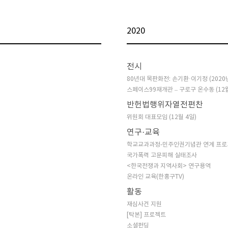
2020
전시
80년대 목판화전: 손기환·이기정 (2020년 
스페이스99재개관 – 구로구 온수동 (12월
반헌법행위자열전편찬
위원회 대표모임 (12월 4일)
연구·교육
학교교과과정-민주인권기념관 연계 프로
국가폭력 고문피해 실태조사
<한국전쟁과 지역사회> 연구용역
온라인 교육(한홍구TV)
활동
재심사건 지원
[탁본] 프로젝트
소셜펀딩