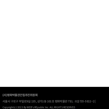
(사)평화박물관건립추진위원회
서울시 구로구 부일로9길 135, 상가1동 101호 평화박물관
TEL : 02)735-5811~2 |
Copyright(c) 2015 By WEB's REpublic Inc. ALL RIGHTS RESERVED
.