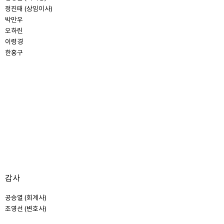
정진태 (상임이사)
박만우
오하린
이령경
한홍구
감사
공승열 (회계사)
조영선 (변호사)